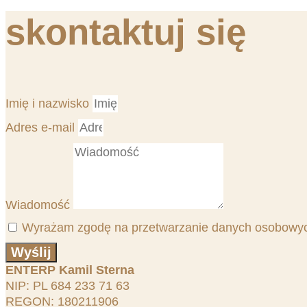
commute-
skontaktuj się
winning-
real-
money-
with-
skill-
based-
games/
Imię i nazwisko
Adres e-mail
Wiadomość
Wyrażam zgodę na przetwarzanie danych osobowych
Wyślij
ENTERP Kamil Sterna
NIP: PL 684 233 71 63
REGON: 180211906