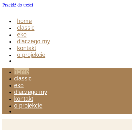
Przejdź do treści
home
classic
eko
dlaczego my
kontakt
o projekcie
home
classic
eko
dlaczego my
kontakt
o projekcie