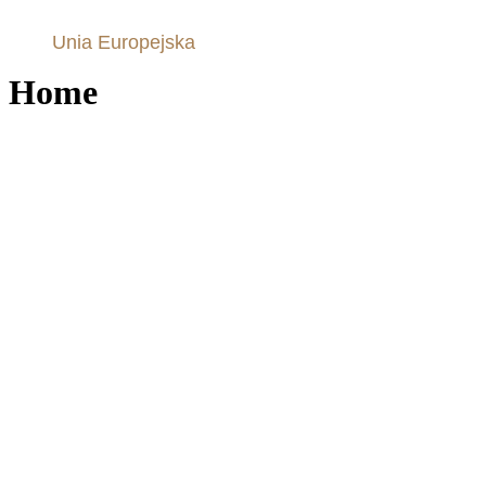
Unia Europejska
Home
orzeszki ziemne
w karmelu
z chilli