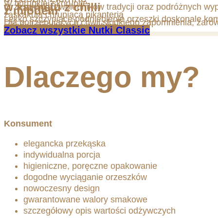
W chrupkiej skorupce,
w karmelu z chilli
Orzeszki dla zwolenników tradycji oraz podróżnych wy
z miodem
zaskakują chrupiącą pikanterią
Lekko szczypiące podniebienie orzeszki doskonale ko
Dla potrzebujących chwil słodkiego zapomnienia, zarów
miłośników zrywania z rutyną.
Zobacz wszystkie Nutki Classic
Dlaczego my?
Konsument
elegancka przekąska
indywidualna porcja
higieniczne, poręczne opakowanie
dogodne wyciąganie orzeszków
nowoczesny design
gwarantowane walory smakowe
szczegółowy opis wartości odżywczych