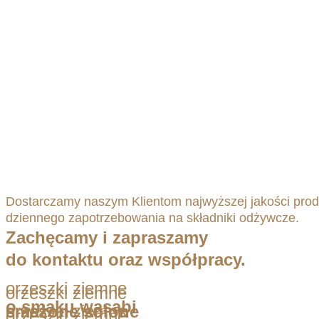
Dostarczamy naszym Klientom najwyższej jakości pro
dziennego zapotrzebowania na składniki odżywcze.
Zachęcamy i zapraszamy
do kontaktu oraz współpracy.
orzeszki ziemne
orzeszki ziemne
o smaku wasabi
orzeszki ziemne
smażone solone
orzeszki ziemne